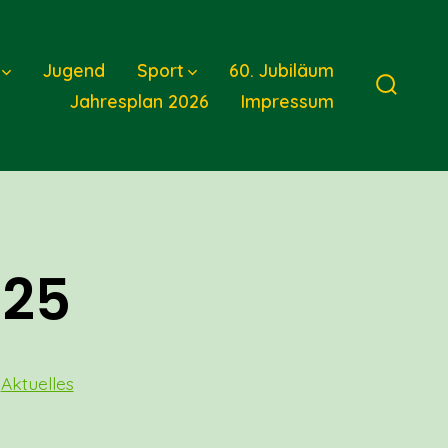
Jugend
Sport
60. Jubiläum
Jahresplan 2026
Impressum
Suche
ein-/a
025
rien
n
Aktuelles