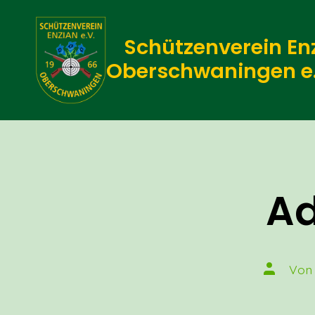
Zum
Inhalt
Schützenverein En
springen
Oberschwaningen e.
Ad
Beitrags
Vo