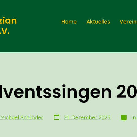
zian
Home
Aktuelles
Verein
V.
ventssingen 2
Veröffentlichungsdatum
Katego
autor
n
Michael Schröder
21. Dezember 2025
I